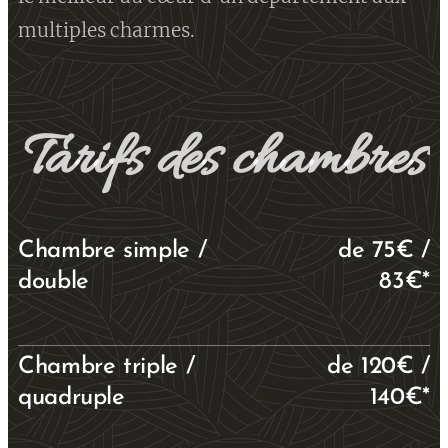
multiples charmes.
Tarifs des chambres
Chambre simple /
de 75€ /
double
83€*
Chambre triple /
de 120€ /
quadruple
140€*