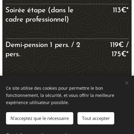
Soirée étape (dans le
113€*
cadre professionnel)
Demi-pension 1 pers. / 2
119€ /
pers.
175€*
* : hors taxes de séjour - N'hésitez pas à nous
Ce site utilise des cookies pour permettre le bon
contacter pour plus d'informations
fonctionnement, la sécurité, et vous offrir la meilleure
expérience utilisateur possible.
N'acceptez que le nécessaire
Tout accepter
hôtel-restaurant
L'Épicurien